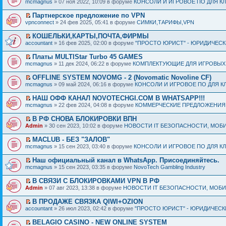
mcmagnus
» 07 ноя 2022, 10:09 в форуме
КОНСОЛИ И ИГРОВОЕ ПО ДЛЯ К
Партнерское предложение по VPN
vpnconnect
» 24 фев 2025, 05:41 в форуме
СИМКИ,ТАРИФЫ,VPN
КОШЕЛЬКИ,КАРТЫ,ПОЧТА,ФИРМЫ
accountant
» 16 фев 2025, 02:00 в форуме
"ПРОСТО ЮРИСТ" - ЮРИДИЧЕСК
Платы MULTIStar Turbo 45 GAMES
mcmagnus
» 11 дек 2024, 06:22 в форуме
КОМПЛЕКТУЮЩИЕ ДЛЯ ИГРОВЫХ
OFFLINE SYSTEM NOVOMG - 2 (Novomatic Novoline CF)
mcmagnus
» 09 май 2024, 06:16 в форуме
КОНСОЛИ И ИГРОВОЕ ПО ДЛЯ К
НАШ ОФФ КАНАЛ NOVOTECHGI.COM В WHATSAPP!!!
mcmagnus
» 22 фев 2024, 04:08 в форуме
КОММЕРЧЕСКИЕ ПРЕДЛОЖЕНИЯ ИБ
В РФ СНОВА БЛОКИРОВКИ ВПН
Admin
» 30 сен 2023, 10:02 в форуме
НОВОСТИ IT БЕЗОПАСНОСТИ, МОБИЛ
MACLUB - БЕЗ "ЗАЛОВ"
mcmagnus
» 15 сен 2023, 03:40 в форуме
КОНСОЛИ И ИГРОВОЕ ПО ДЛЯ К
Наш официальный канал в WhatsApp. Присоединяйтесь.
mcmagnus
» 15 сен 2023, 03:35 в форуме
NovoTech Gambling Industry
В СВЯЗИ С БЛОКИРОВКАМИ VPN В РФ
Admin
» 07 авг 2023, 13:38 в форуме
НОВОСТИ IT БЕЗОПАСНОСТИ, МОБИЛ
В ПРОДАЖЕ СВЯЗКА QIWI+OZION
accountant
» 26 июл 2023, 02:42 в форуме
"ПРОСТО ЮРИСТ" - ЮРИДИЧЕСК
BELAGIO CASINO - NEW ONLINE SYSTEM