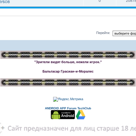
0
2087
ЛУБОВ
Перейти:
"Зрители видят больше, нежели игрок."
Бальтасар Грасиан-и-Моралес
ANDROID APP Forum TechClub