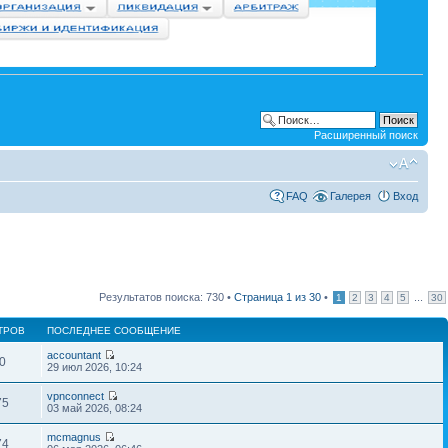
Расширенный поиск
FAQ
Галерея
Вход
Результатов поиска: 730 •
Страница
1
из
30
•
...
1
2
3
4
5
30
ТРОВ
ПОСЛЕДНЕЕ СООБЩЕНИЕ
accountant
0
29 июл 2026, 10:24
vpnconnect
75
03 май 2026, 08:24
mcmagnus
74