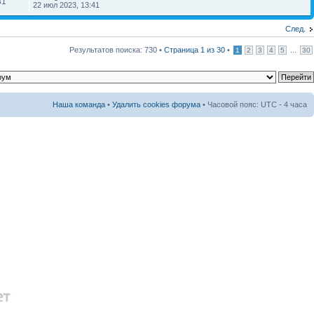
81
22 июл 2023, 13:41
След.
Результатов поиска: 730 •
Страница
1
из
30
•
...
1
2
3
4
5
30
Наша команда
•
Удалить cookies форума
• Часовой пояс: UTC - 4 часа