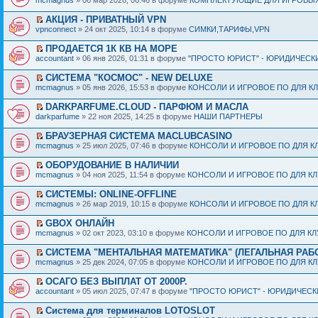
mcmagnus
» 06 мар 2026, 06:46 в форуме
КОМПЛЕКТУЮЩИЕ ДЛЯ ИГРОВЫХ
АКЦИЯ - ПРИВАТНЫЙ VPN
vpnconnect
» 24 окт 2025, 10:14 в форуме
СИМКИ,ТАРИФЫ,VPN
ПРОДАЕТСЯ 1К КВ НА МОРЕ
accountant
» 06 янв 2026, 01:31 в форуме
"ПРОСТО ЮРИСТ" - ЮРИДИЧЕСК
СИСТЕМА "КОСМОС" - NEW DELUXE
mcmagnus
» 05 янв 2026, 15:53 в форуме
КОНСОЛИ И ИГРОВОЕ ПО ДЛЯ К
DARKPARFUME.CLOUD - ПАРФЮМ И МАСЛА
darkparfume
» 22 ноя 2025, 14:25 в форуме
НАШИ ПАРТНЕРЫ
БРАУЗЕРНАЯ СИСТЕМА MACLUBCASINO
mcmagnus
» 25 июл 2025, 07:46 в форуме
КОНСОЛИ И ИГРОВОЕ ПО ДЛЯ К
ОБОРУДОВАНИЕ В НАЛИЧИИ
mcmagnus
» 04 ноя 2025, 11:54 в форуме
КОНСОЛИ И ИГРОВОЕ ПО ДЛЯ К
СИСТЕМЫ: ONLINE-OFFLINE
mcmagnus
» 26 мар 2019, 10:15 в форуме
КОНСОЛИ И ИГРОВОЕ ПО ДЛЯ К
GBOX ОНЛАЙН
mcmagnus
» 02 окт 2023, 03:10 в форуме
КОНСОЛИ И ИГРОВОЕ ПО ДЛЯ К
СИСТЕМА "МЕНТАЛЬНАЯ МАТЕМАТИКА" (ЛЕГАЛЬНАЯ РАБ
mcmagnus
» 25 дек 2024, 07:05 в форуме
КОНСОЛИ И ИГРОВОЕ ПО ДЛЯ К
ОСАГО БЕЗ ВЫПЛАТ ОТ 2000Р.
accountant
» 05 июл 2025, 07:47 в форуме
"ПРОСТО ЮРИСТ" - ЮРИДИЧЕСК
Система для терминалов LOTOSLOT