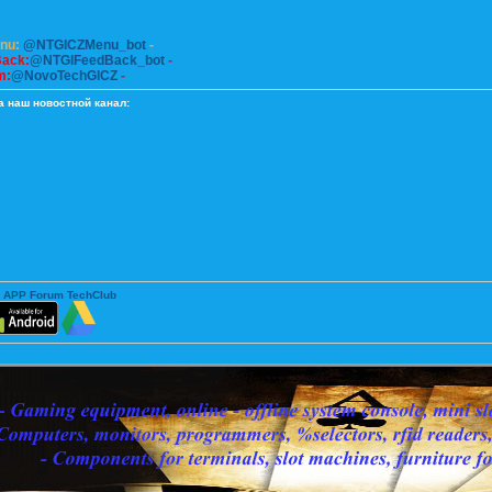
enu:
@NTGICZMenu_bot
-
Back:
@NTGIFeedBack_bot
-
m:
@NovoTechGICZ
-
а наш новостной канал:
 APP Forum TechClub