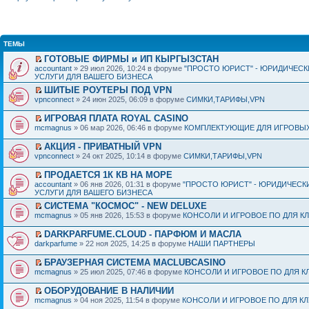
ТЕМЫ
ГОТОВЫЕ ФИРМЫ и ИП КЫРГЫЗСТАН
accountant
» 29 июл 2026, 10:24 в форуме
"ПРОСТО ЮРИСТ" - ЮРИДИЧЕСК
УСЛУГИ ДЛЯ ВАШЕГО БИЗНЕСА
ШИТЫЕ РОУТЕРЫ ПОД VPN
vpnconnect
» 24 июн 2025, 06:09 в форуме
СИМКИ,ТАРИФЫ,VPN
ИГРОВАЯ ПЛАТА ROYAL CASINO
mcmagnus
» 06 мар 2026, 06:46 в форуме
КОМПЛЕКТУЮЩИЕ ДЛЯ ИГРОВЫХ
АКЦИЯ - ПРИВАТНЫЙ VPN
vpnconnect
» 24 окт 2025, 10:14 в форуме
СИМКИ,ТАРИФЫ,VPN
ПРОДАЕТСЯ 1К КВ НА МОРЕ
accountant
» 06 янв 2026, 01:31 в форуме
"ПРОСТО ЮРИСТ" - ЮРИДИЧЕСК
УСЛУГИ ДЛЯ ВАШЕГО БИЗНЕСА
СИСТЕМА "КОСМОС" - NEW DELUXE
mcmagnus
» 05 янв 2026, 15:53 в форуме
КОНСОЛИ И ИГРОВОЕ ПО ДЛЯ К
DARKPARFUME.CLOUD - ПАРФЮМ И МАСЛА
darkparfume
» 22 ноя 2025, 14:25 в форуме
НАШИ ПАРТНЕРЫ
БРАУЗЕРНАЯ СИСТЕМА MACLUBCASINO
mcmagnus
» 25 июл 2025, 07:46 в форуме
КОНСОЛИ И ИГРОВОЕ ПО ДЛЯ К
ОБОРУДОВАНИЕ В НАЛИЧИИ
mcmagnus
» 04 ноя 2025, 11:54 в форуме
КОНСОЛИ И ИГРОВОЕ ПО ДЛЯ К