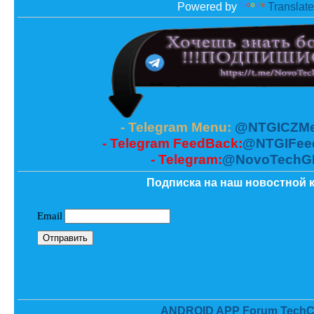
Powered by
Translate
- Telegram Menu:
@NTGICZMe
- Telegram FeedBack:
@NTGIFee
- Telegram:
@NovoTechG
Подписка на наш новостной к
ANDROID APP Forum TechC