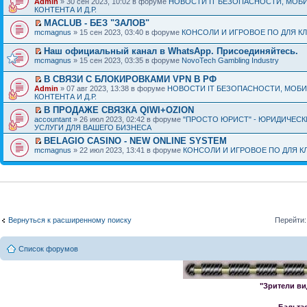
Admin
» 30 сен 2023, 10:02 в форуме
НОВОСТИ IT БЕЗОПАСНОСТИ, МОБ
КОНТЕНТА И Д.Р.
MACLUB - БЕЗ "ЗАЛОВ"
mcmagnus
» 15 сен 2023, 03:40 в форуме
КОНСОЛИ И ИГРОВОЕ ПО ДЛЯ К
Наш официальный канал в WhatsApp. Присоединяйтесь.
mcmagnus
» 15 сен 2023, 03:35 в форуме
NovoTech Gambling Industry
В СВЯЗИ С БЛОКИРОВКАМИ VPN В РФ
Admin
» 07 авг 2023, 13:38 в форуме
НОВОСТИ IT БЕЗОПАСНОСТИ, МОБ
КОНТЕНТА И Д.Р.
В ПРОДАЖЕ СВЯЗКА QIWI+OZION
accountant
» 26 июл 2023, 02:42 в форуме
"ПРОСТО ЮРИСТ" - ЮРИДИЧЕСК
УСЛУГИ ДЛЯ ВАШЕГО БИЗНЕСА
BELAGIO CASINO - NEW ONLINE SYSTEM
mcmagnus
» 22 июл 2023, 13:41 в форуме
КОНСОЛИ И ИГРОВОЕ ПО ДЛЯ К
Вернуться к расширенному поиску
Перейти:
Список форумов
"Зрители ви
Бальта