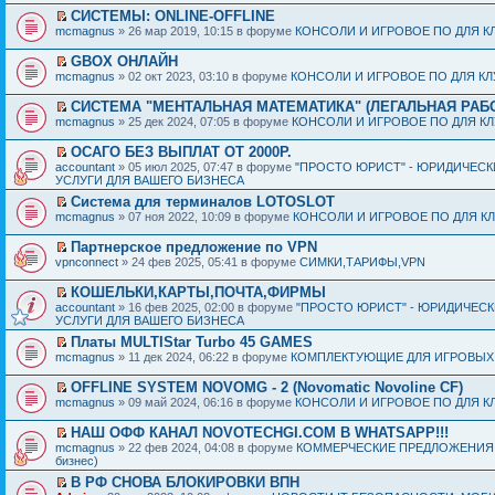
СИСТЕМЫ: ONLINE-OFFLINE
mcmagnus
» 26 мар 2019, 10:15 в форуме
КОНСОЛИ И ИГРОВОЕ ПО ДЛЯ К
GBOX ОНЛАЙН
mcmagnus
» 02 окт 2023, 03:10 в форуме
КОНСОЛИ И ИГРОВОЕ ПО ДЛЯ К
СИСТЕМА "МЕНТАЛЬНАЯ МАТЕМАТИКА" (ЛЕГАЛЬНАЯ РАБ
mcmagnus
» 25 дек 2024, 07:05 в форуме
КОНСОЛИ И ИГРОВОЕ ПО ДЛЯ К
ОСАГО БЕЗ ВЫПЛАТ ОТ 2000Р.
accountant
» 05 июл 2025, 07:47 в форуме
"ПРОСТО ЮРИСТ" - ЮРИДИЧЕСК
УСЛУГИ ДЛЯ ВАШЕГО БИЗНЕСА
Система для терминалов LOTOSLOT
mcmagnus
» 07 ноя 2022, 10:09 в форуме
КОНСОЛИ И ИГРОВОЕ ПО ДЛЯ К
Партнерское предложение по VPN
vpnconnect
» 24 фев 2025, 05:41 в форуме
СИМКИ,ТАРИФЫ,VPN
КОШЕЛЬКИ,КАРТЫ,ПОЧТА,ФИРМЫ
accountant
» 16 фев 2025, 02:00 в форуме
"ПРОСТО ЮРИСТ" - ЮРИДИЧЕС
УСЛУГИ ДЛЯ ВАШЕГО БИЗНЕСА
Платы MULTIStar Turbo 45 GAMES
mcmagnus
» 11 дек 2024, 06:22 в форуме
КОМПЛЕКТУЮЩИЕ ДЛЯ ИГРОВЫХ
OFFLINE SYSTEM NOVOMG - 2 (Novomatic Novoline CF)
mcmagnus
» 09 май 2024, 06:16 в форуме
КОНСОЛИ И ИГРОВОЕ ПО ДЛЯ К
НАШ ОФФ КАНАЛ NOVOTECHGI.COM В WHATSAPP!!!
mcmagnus
» 22 фев 2024, 04:08 в форуме
КОММЕРЧЕСКИЕ ПРЕДЛОЖЕНИЯ И
бизнес)
В РФ СНОВА БЛОКИРОВКИ ВПН