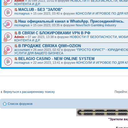
Admin
» 30 сен 2023, 10:02 в форуме
НОВОСТИ IT БЕЗОПАСНОСТИ, МОБ
КОНТЕНТА И Д.Р.
MACLUB - БЕЗ "ЗАЛОВ"
mcmagnus
» 15 сен 2023, 03:40 в форуме
КОНСОЛИ И ИГРОВОЕ ПО ДЛЯ К
Наш официальный канал в WhatsApp. Присоединяйтесь.
mcmagnus
» 15 сен 2023, 03:35 в форуме
NovoTech Gambling Industry
В СВЯЗИ С БЛОКИРОВКАМИ VPN В РФ
Admin
» 07 авг 2023, 13:38 в форуме
НОВОСТИ IT БЕЗОПАСНОСТИ, МОБ
КОНТЕНТА И Д.Р.
В ПРОДАЖЕ СВЯЗКА QIWI+OZION
accountant
» 26 июл 2023, 02:42 в форуме
"ПРОСТО ЮРИСТ" - ЮРИДИЧЕСК
УСЛУГИ ДЛЯ ВАШЕГО БИЗНЕСА
BELAGIO CASINO - NEW ONLINE SYSTEM
mcmagnus
» 22 июл 2023, 13:41 в форуме
КОНСОЛИ И ИГРОВОЕ ПО ДЛЯ К
Вернуться к расширенному поиску
Перейти:
Список форумов
"Зрители ви
Бальта