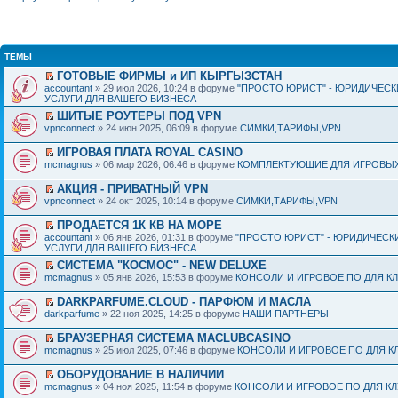
ТЕМЫ
ГОТОВЫЕ ФИРМЫ и ИП КЫРГЫЗСТАН
accountant
» 29 июл 2026, 10:24 в форуме
"ПРОСТО ЮРИСТ" - ЮРИДИЧЕСК
УСЛУГИ ДЛЯ ВАШЕГО БИЗНЕСА
ШИТЫЕ РОУТЕРЫ ПОД VPN
vpnconnect
» 24 июн 2025, 06:09 в форуме
СИМКИ,ТАРИФЫ,VPN
ИГРОВАЯ ПЛАТА ROYAL CASINO
mcmagnus
» 06 мар 2026, 06:46 в форуме
КОМПЛЕКТУЮЩИЕ ДЛЯ ИГРОВЫХ
АКЦИЯ - ПРИВАТНЫЙ VPN
vpnconnect
» 24 окт 2025, 10:14 в форуме
СИМКИ,ТАРИФЫ,VPN
ПРОДАЕТСЯ 1К КВ НА МОРЕ
accountant
» 06 янв 2026, 01:31 в форуме
"ПРОСТО ЮРИСТ" - ЮРИДИЧЕСК
УСЛУГИ ДЛЯ ВАШЕГО БИЗНЕСА
СИСТЕМА "КОСМОС" - NEW DELUXE
mcmagnus
» 05 янв 2026, 15:53 в форуме
КОНСОЛИ И ИГРОВОЕ ПО ДЛЯ К
DARKPARFUME.CLOUD - ПАРФЮМ И МАСЛА
darkparfume
» 22 ноя 2025, 14:25 в форуме
НАШИ ПАРТНЕРЫ
БРАУЗЕРНАЯ СИСТЕМА MACLUBCASINO
mcmagnus
» 25 июл 2025, 07:46 в форуме
КОНСОЛИ И ИГРОВОЕ ПО ДЛЯ К
ОБОРУДОВАНИЕ В НАЛИЧИИ
mcmagnus
» 04 ноя 2025, 11:54 в форуме
КОНСОЛИ И ИГРОВОЕ ПО ДЛЯ К