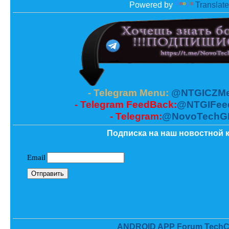
Powered by
Translate
- Telegram Menu:
@NTGICZMe
- Telegram FeedBack:
@NTGIFee
- Telegram:
@NovoTechG
Подписка на наш новостной к
ANDROID APP Forum TechC