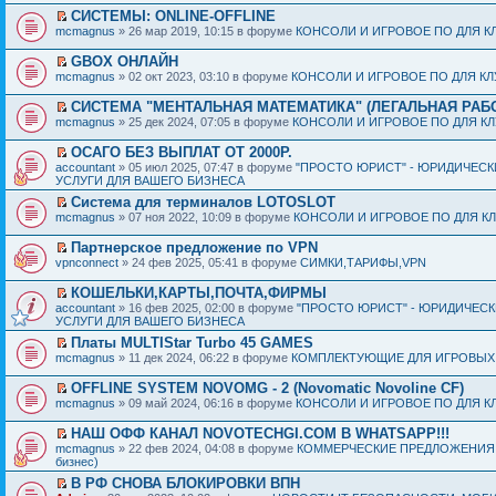
СИСТЕМЫ: ONLINE-OFFLINE
mcmagnus
» 26 мар 2019, 10:15 в форуме
КОНСОЛИ И ИГРОВОЕ ПО ДЛЯ К
GBOX ОНЛАЙН
mcmagnus
» 02 окт 2023, 03:10 в форуме
КОНСОЛИ И ИГРОВОЕ ПО ДЛЯ К
СИСТЕМА "МЕНТАЛЬНАЯ МАТЕМАТИКА" (ЛЕГАЛЬНАЯ РАБ
mcmagnus
» 25 дек 2024, 07:05 в форуме
КОНСОЛИ И ИГРОВОЕ ПО ДЛЯ К
ОСАГО БЕЗ ВЫПЛАТ ОТ 2000Р.
accountant
» 05 июл 2025, 07:47 в форуме
"ПРОСТО ЮРИСТ" - ЮРИДИЧЕСК
УСЛУГИ ДЛЯ ВАШЕГО БИЗНЕСА
Система для терминалов LOTOSLOT
mcmagnus
» 07 ноя 2022, 10:09 в форуме
КОНСОЛИ И ИГРОВОЕ ПО ДЛЯ К
Партнерское предложение по VPN
vpnconnect
» 24 фев 2025, 05:41 в форуме
СИМКИ,ТАРИФЫ,VPN
КОШЕЛЬКИ,КАРТЫ,ПОЧТА,ФИРМЫ
accountant
» 16 фев 2025, 02:00 в форуме
"ПРОСТО ЮРИСТ" - ЮРИДИЧЕС
УСЛУГИ ДЛЯ ВАШЕГО БИЗНЕСА
Платы MULTIStar Turbo 45 GAMES
mcmagnus
» 11 дек 2024, 06:22 в форуме
КОМПЛЕКТУЮЩИЕ ДЛЯ ИГРОВЫХ
OFFLINE SYSTEM NOVOMG - 2 (Novomatic Novoline CF)
mcmagnus
» 09 май 2024, 06:16 в форуме
КОНСОЛИ И ИГРОВОЕ ПО ДЛЯ К
НАШ ОФФ КАНАЛ NOVOTECHGI.COM В WHATSAPP!!!
mcmagnus
» 22 фев 2024, 04:08 в форуме
КОММЕРЧЕСКИЕ ПРЕДЛОЖЕНИЯ И
бизнес)
В РФ СНОВА БЛОКИРОВКИ ВПН