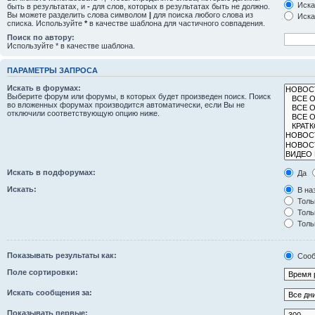
Иска
быть в результатах, и
-
для слов, которых в результатах быть не должно.
Вы можете разделить слова символом
|
для поиска любого слова из
Иска
списка. Используйте
*
в качестве шаблона для частичного совпадения.
Поиск по автору:
Используйте * в качестве шаблона.
ПАРАМЕТРЫ ЗАПРОСА
Искать в форумах:
Выберите форум или форумы, в которых будет произведен поиск. Поиск
во вложенных форумах производится автоматически, если Вы не
отключили соответствующую опцию ниже.
Искать в подфорумах:
Да
Искать:
В на
Толь
Толь
Толь
Показывать результаты как:
Сооб
Поле сортировки:
Искать сообщения за:
Показывать первые: