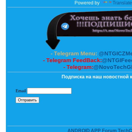
Powered by
Translate
- Telegram Menu:
@NTGICZMe
- Telegram FeedBack:
@NTGIFee
- Telegram:
@NovoTechG
Подписка на наш новостной к
ANDROID APP Forum TechC