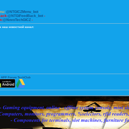
enu:
@NTGICZMenu_bot
-
Back:
@NTGIFeedBack_bot
-
m:
@NovoTechGICZ
-
а наш новостной канал:
 APP Forum TechClub