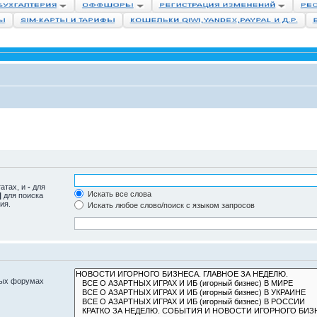
татах, и
-
для
Искать все слова
|
для поиска
ия.
Искать любое слово/поиск с языком запросов
ных форумах