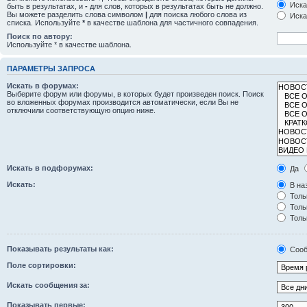
Иска
быть в результатах, и
-
для слов, которых в результатах быть не должно.
Вы можете разделить слова символом
|
для поиска любого слова из
Иска
списка. Используйте
*
в качестве шаблона для частичного совпадения.
Поиск по автору:
Используйте * в качестве шаблона.
ПАРАМЕТРЫ ЗАПРОСА
Искать в форумах:
Выберите форум или форумы, в которых будет произведен поиск. Поиск
во вложенных форумах производится автоматически, если Вы не
отключили соответствующую опцию ниже.
Искать в подфорумах:
Да
Искать:
В на
Толь
Толь
Толь
Показывать результаты как:
Сооб
Поле сортировки:
Искать сообщения за:
Показывать первые: