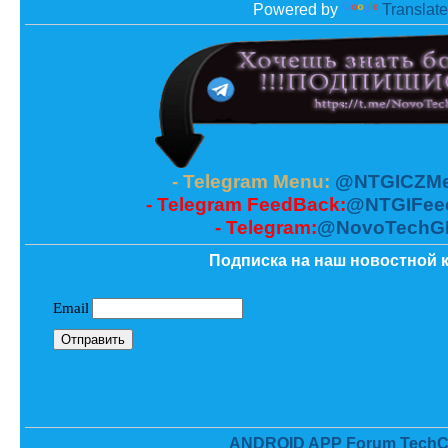
Powered by
Translate
- Telegram Menu:
@NTGICZMe
- Telegram FeedBack:
@NTGIFee
- Telegram:
@NovoTechG
Подписка на наш новостной к
ANDROID APP Forum TechC