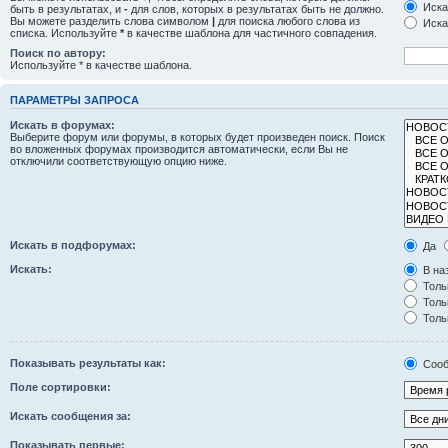
Иска
быть в результатах, и
-
для слов, которых в результатах быть не должно.
Вы можете разделить слова символом
|
для поиска любого слова из
Иска
списка. Используйте
*
в качестве шаблона для частичного совпадения.
Поиск по автору:
Используйте * в качестве шаблона.
ПАРАМЕТРЫ ЗАПРОСА
Искать в форумах:
Выберите форум или форумы, в которых будет произведен поиск. Поиск
во вложенных форумах производится автоматически, если Вы не
отключили соответствующую опцию ниже.
Искать в подфорумах:
Да
Искать:
В на
Толь
Толь
Толь
Показывать результаты как:
Сооб
Поле сортировки:
Искать сообщения за:
Показывать первые: