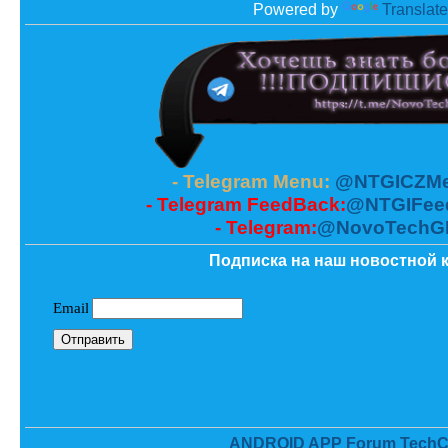
Powered by
Translate
- Telegram Menu:
@NTGICZMe
- Telegram FeedBack:
@NTGIFee
- Telegram:
@NovoTechG
Подписка на наш новостной к
ANDROID APP Forum TechC