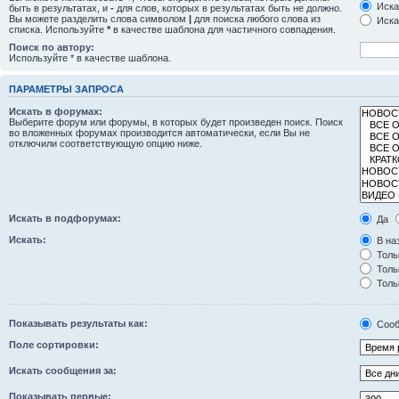
Иска
быть в результатах, и
-
для слов, которых в результатах быть не должно.
Вы можете разделить слова символом
|
для поиска любого слова из
Иска
списка. Используйте
*
в качестве шаблона для частичного совпадения.
Поиск по автору:
Используйте * в качестве шаблона.
ПАРАМЕТРЫ ЗАПРОСА
Искать в форумах:
Выберите форум или форумы, в которых будет произведен поиск. Поиск
во вложенных форумах производится автоматически, если Вы не
отключили соответствующую опцию ниже.
Искать в подфорумах:
Да
Искать:
В на
Толь
Толь
Толь
Показывать результаты как:
Сооб
Поле сортировки:
Искать сообщения за:
Показывать первые: