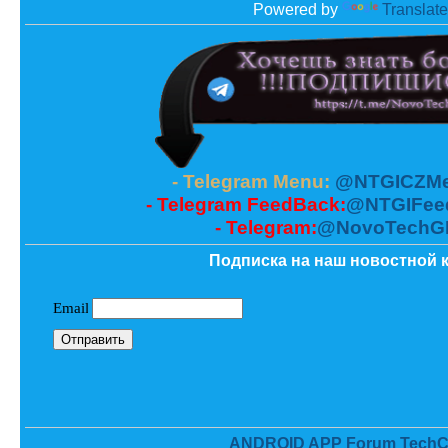
Powered by
Translate
- Telegram Menu:
@NTGICZMe
- Telegram FeedBack:
@NTGIFee
- Telegram:
@NovoTechG
Подписка на наш новостной к
ANDROID APP Forum TechC