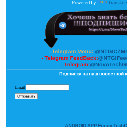
Powered by
Translate
- Telegram Menu:
@NTGICZMe
- Telegram FeedBack:
@NTGIFee
- Telegram:
@NovoTechG
Подписка на наш новостной к
ANDROID APP Forum TechC