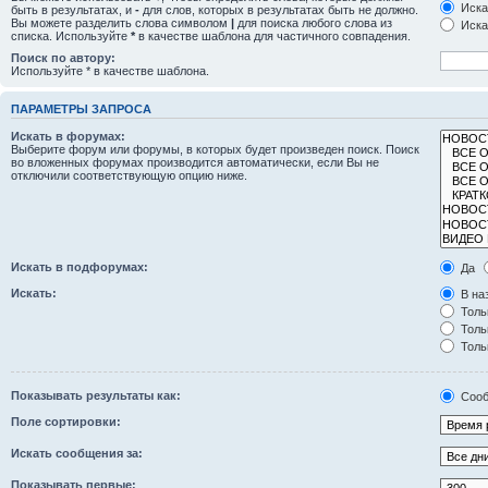
Иска
быть в результатах, и
-
для слов, которых в результатах быть не должно.
Вы можете разделить слова символом
|
для поиска любого слова из
Иска
списка. Используйте
*
в качестве шаблона для частичного совпадения.
Поиск по автору:
Используйте * в качестве шаблона.
ПАРАМЕТРЫ ЗАПРОСА
Искать в форумах:
Выберите форум или форумы, в которых будет произведен поиск. Поиск
во вложенных форумах производится автоматически, если Вы не
отключили соответствующую опцию ниже.
Искать в подфорумах:
Да
Искать:
В на
Толь
Толь
Толь
Показывать результаты как:
Сооб
Поле сортировки:
Искать сообщения за:
Показывать первые: