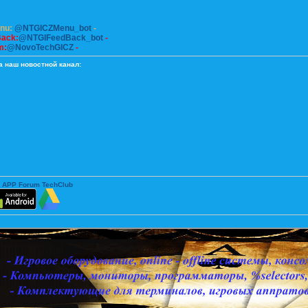
enu:
@NTGICZMenu_bot
-
Back:
@NTGIFeedBack_bot
-
m:
@NovoTechGICZ
-
а наш новостной канал:
 APP Forum TechClub