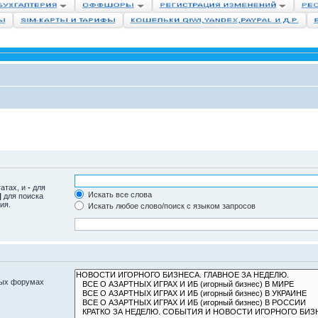
татах, и
-
для
Искать все слова
|
для поиска
ия.
Искать любое слово/поиск с языком запросов
ных форумах