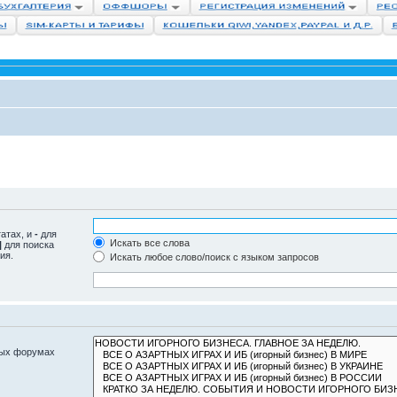
татах, и
-
для
Искать все слова
|
для поиска
ия.
Искать любое слово/поиск с языком запросов
ных форумах