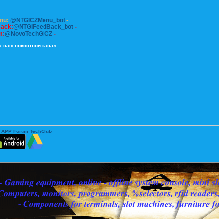
enu:
@NTGICZMenu_bot
-
Back:
@NTGIFeedBack_bot
-
m:
@NovoTechGICZ
-
а наш новостной канал:
 APP Forum TechClub