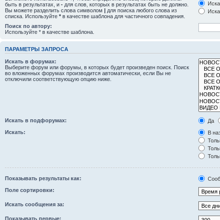
Иска
быть в результатах, и
-
для слов, которых в результатах быть не должно.
Вы можете разделить слова символом
|
для поиска любого слова из
Иска
списка. Используйте
*
в качестве шаблона для частичного совпадения.
Поиск по автору:
Используйте * в качестве шаблона.
ПАРАМЕТРЫ ЗАПРОСА
Искать в форумах:
Выберите форум или форумы, в которых будет произведен поиск. Поиск
во вложенных форумах производится автоматически, если Вы не
отключили соответствующую опцию ниже.
Искать в подфорумах:
Да
Искать:
В на
Толь
Толь
Толь
Показывать результаты как:
Сооб
Поле сортировки:
Искать сообщения за:
Показывать первые: