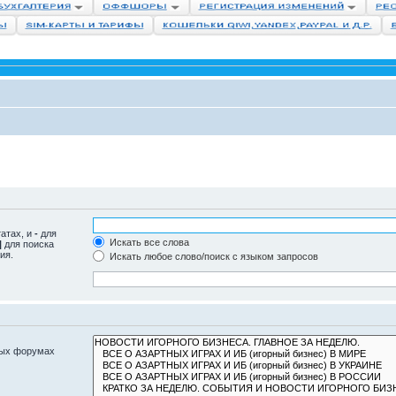
татах, и
-
для
Искать все слова
|
для поиска
ия.
Искать любое слово/поиск с языком запросов
ных форумах