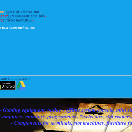
enu:
@NTGICZMenu_bot
-
Back:
@NTGIFeedBack_bot
-
m:
@NovoTechGICZ
-
а наш новостной канал:
 APP Forum TechClub