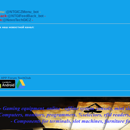
enu:
@NTGICZMenu_bot
-
Back:
@NTGIFeedBack_bot
-
m:
@NovoTechGICZ
-
а наш новостной канал:
 APP Forum TechClub