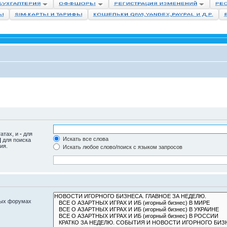
татах, и
-
для
Искать все слова
|
для поиска
ия.
Искать любое слово/поиск с языком запросов
ных форумах