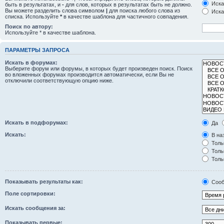
Иска
быть в результатах, и
-
для слов, которых в результатах быть не должно.
Вы можете разделить слова символом
|
для поиска любого слова из
Иска
списка. Используйте
*
в качестве шаблона для частичного совпадения.
Поиск по автору:
Используйте * в качестве шаблона.
ПАРАМЕТРЫ ЗАПРОСА
Искать в форумах:
Выберите форум или форумы, в которых будет произведен поиск. Поиск
во вложенных форумах производится автоматически, если Вы не
отключили соответствующую опцию ниже.
Искать в подфорумах:
Да
Искать:
В на
Толь
Толь
Толь
Показывать результаты как:
Сооб
Поле сортировки:
Искать сообщения за:
Показывать первые: