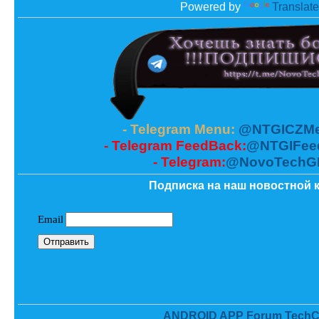
Powered by
Translate
- Telegram Menu:
@NTGICZMe
- Telegram FeedBack:
@NTGIFee
- Telegram:
@NovoTechG
Подписка на наш новостной к
ANDROID APP Forum TechC