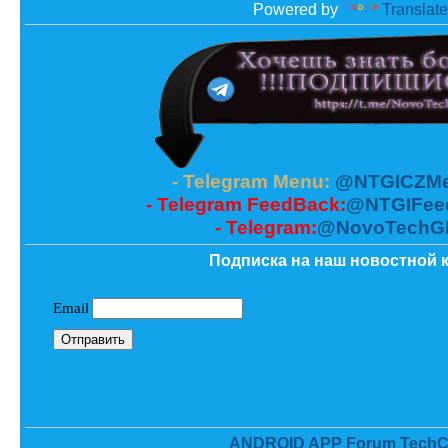
Powered by
Translate
- Telegram Menu:
@NTGICZMe
- Telegram FeedBack:
@NTGIFee
- Telegram:
@NovoTechG
Подписка на наш новостной к
ANDROID APP Forum TechC