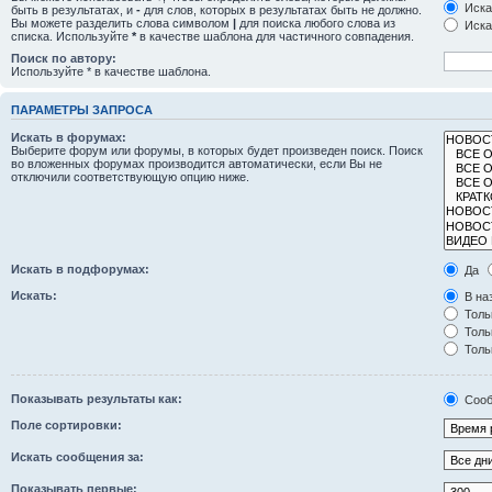
Иска
быть в результатах, и
-
для слов, которых в результатах быть не должно.
Вы можете разделить слова символом
|
для поиска любого слова из
Иска
списка. Используйте
*
в качестве шаблона для частичного совпадения.
Поиск по автору:
Используйте * в качестве шаблона.
ПАРАМЕТРЫ ЗАПРОСА
Искать в форумах:
Выберите форум или форумы, в которых будет произведен поиск. Поиск
во вложенных форумах производится автоматически, если Вы не
отключили соответствующую опцию ниже.
Искать в подфорумах:
Да
Искать:
В на
Толь
Толь
Толь
Показывать результаты как:
Сооб
Поле сортировки:
Искать сообщения за:
Показывать первые: