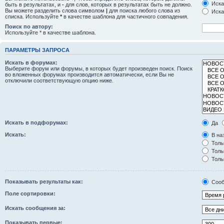
Иска
быть в результатах, и
-
для слов, которых в результатах быть не должно.
Вы можете разделить слова символом
|
для поиска любого слова из
Иска
списка. Используйте
*
в качестве шаблона для частичного совпадения.
Поиск по автору:
Используйте * в качестве шаблона.
ПАРАМЕТРЫ ЗАПРОСА
Искать в форумах:
Выберите форум или форумы, в которых будет произведен поиск. Поиск
во вложенных форумах производится автоматически, если Вы не
отключили соответствующую опцию ниже.
Искать в подфорумах:
Да
Искать:
В на
Толь
Толь
Толь
Показывать результаты как:
Сооб
Поле сортировки:
Искать сообщения за:
Показывать первые: