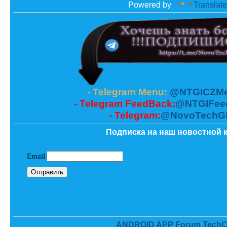
Powered by
Translate
- Telegram Menu:
@NTGICZMe
- Telegram FeedBack:
@NTGIFee
- Telegram:
@NovoTechG
Подписка на наш новостной к
ANDROID APP Forum TechC