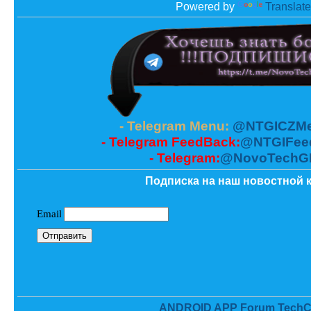
Powered by
Translate
- Telegram Menu:
@NTGICZMe
- Telegram FeedBack:
@NTGIFee
- Telegram:
@NovoTechG
Подписка на наш новостной к
ANDROID APP Forum TechC