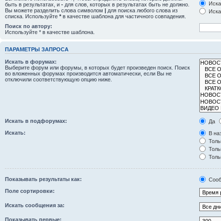
Иска
быть в результатах, и
-
для слов, которых в результатах быть не должно.
Вы можете разделить слова символом
|
для поиска любого слова из
Иска
списка. Используйте
*
в качестве шаблона для частичного совпадения.
Поиск по автору:
Используйте * в качестве шаблона.
ПАРАМЕТРЫ ЗАПРОСА
Искать в форумах:
Выберите форум или форумы, в которых будет произведен поиск. Поиск
во вложенных форумах производится автоматически, если Вы не
отключили соответствующую опцию ниже.
Искать в подфорумах:
Да
Искать:
В на
Толь
Толь
Толь
Показывать результаты как:
Сооб
Поле сортировки:
Искать сообщения за:
Показывать первые: