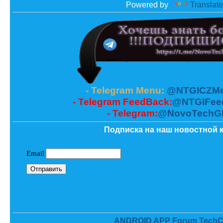
Powered by
Translate
- Telegram Menu:
@NTGICZMe
- Telegram FeedBack:
@NTGIFee
- Telegram:
@NovoTechG
Подписка на наш новостной к
ANDROID APP Forum TechC