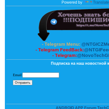
Powered by
Translate
- Telegram Menu:
@NTGICZMe
- Telegram FeedBack:
@NTGIFee
- Telegram:
@NovoTechG
Подписка на наш новостной к
ANDROID APP Forum TechC