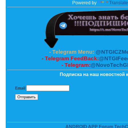
Powered by
Translate
- Telegram Menu:
@NTGICZMe
- Telegram FeedBack:
@NTGIFee
- Telegram:
@NovoTechG
Подписка на наш новостной к
ANDROID APP Forum TechC