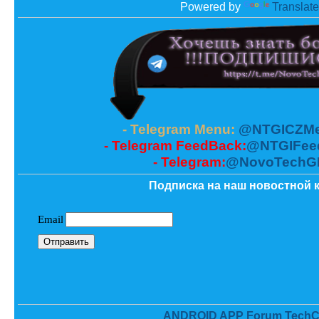
Powered by
Translate
- Telegram Menu:
@NTGICZMe
- Telegram FeedBack:
@NTGIFee
- Telegram:
@NovoTechG
Подписка на наш новостной к
ANDROID APP Forum TechC