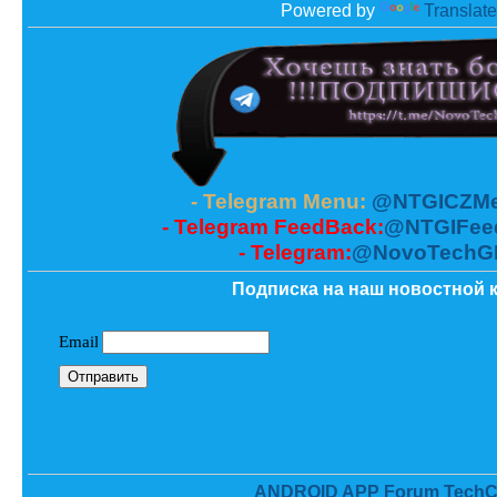
Powered by
Translate
- Telegram Menu:
@NTGICZMe
- Telegram FeedBack:
@NTGIFee
- Telegram:
@NovoTechG
Подписка на наш новостной к
ANDROID APP Forum TechC