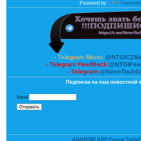
Powered by
Translate
- Telegram Menu:
@NTGICZMe
- Telegram FeedBack:
@NTGIFee
- Telegram:
@NovoTechG
Подписка на наш новостной к
ANDROID APP Forum TechC