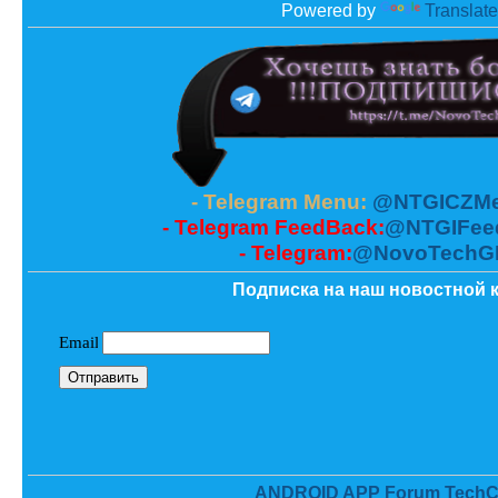
Powered by
Translate
- Telegram Menu:
@NTGICZMe
- Telegram FeedBack:
@NTGIFee
- Telegram:
@NovoTechG
Подписка на наш новостной к
ANDROID APP Forum TechC