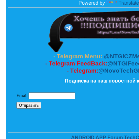
Powered by
Translate
- Telegram Menu:
@NTGICZMe
- Telegram FeedBack:
@NTGIFee
- Telegram:
@NovoTechG
Подписка на наш новостной к
ANDROID APP Forum TechC