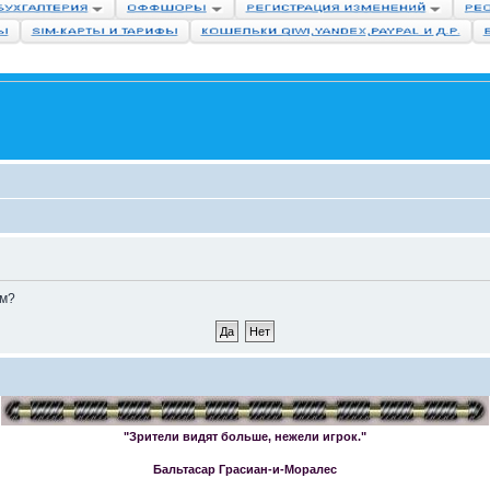
ом?
"Зрители видят больше, нежели игрок."
Бальтасар Грасиан-и-Моралес