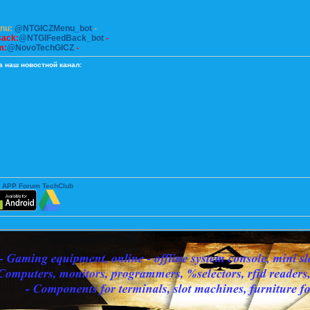
enu:
@NTGICZMenu_bot
-
Back:
@NTGIFeedBack_bot
-
m:
@NovoTechGICZ
-
а наш новостной канал:
 APP Forum TechClub