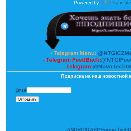
Powered by
Translate
- Telegram Menu:
@NTGICZMe
- Telegram FeedBack:
@NTGIFee
- Telegram:
@NovoTechG
Подписка на наш новостной к
ANDROID APP Forum TechC