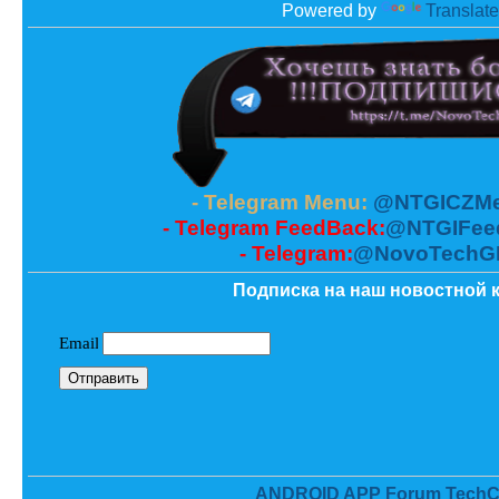
Powered by
Translate
- Telegram Menu:
@NTGICZMe
- Telegram FeedBack:
@NTGIFee
- Telegram:
@NovoTechG
Подписка на наш новостной к
ANDROID APP Forum TechC