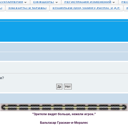
ом?
"Зрители видят больше, нежели игрок."
Бальтасар Грасиан-и-Моралес