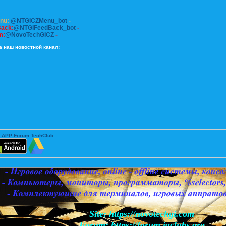
enu:
@NTGICZMenu_bot
-
Back:
@NTGIFeedBack_bot
-
m:
@NovoTechGICZ
-
а наш новостной канал:
 APP Forum TechClub