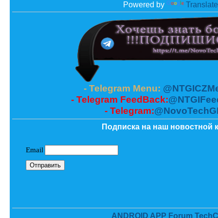
Powered by
Translate
- Telegram Menu:
@NTGICZMe
- Telegram FeedBack:
@NTGIFee
- Telegram:
@NovoTechG
Подписка на наш новостной к
ANDROID APP Forum TechC