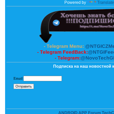
Powered by
Translate
- Telegram Menu:
@NTGICZMe
- Telegram FeedBack:
@NTGIFee
- Telegram:
@NovoTechG
Подписка на наш новостной к
ANDROID APP Forum TechC