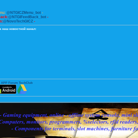
enu:
@NTGICZMenu_bot
-
Back:
@NTGIFeedBack_bot
-
m:
@NovoTechGICZ
-
а наш новостной канал:
 APP Forum TechClub