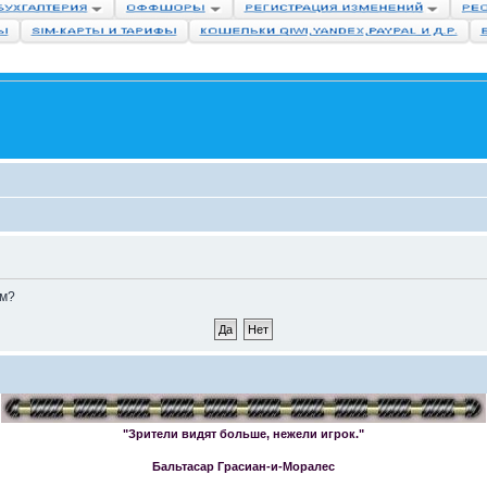
ом?
"Зрители видят больше, нежели игрок."
Бальтасар Грасиан-и-Моралес