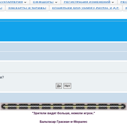
ом?
"Зрители видят больше, нежели игрок."
Бальтасар Грасиан-и-Моралес