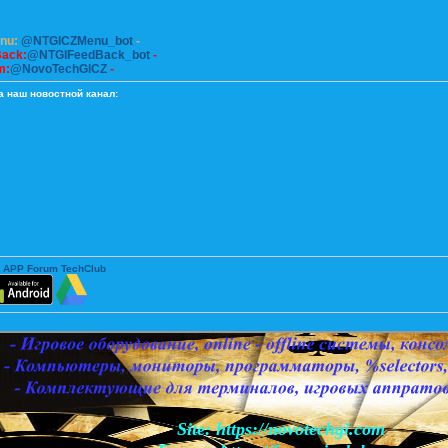
enu:
@NTGICZMenu_bot
-
Back:
@NTGIFeedBack_bot
-
m:
@NovoTechGICZ
-
а наш новостной канал:
 APP Forum TechClub