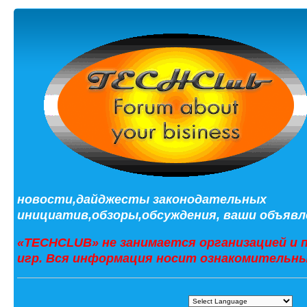
новости,дайджесты законодательных
инициатив,обзоры,обсуждения, ваши объявле
«TECHCLUB» не занимается организацией и 
игр. Вся информация носит ознакомительны