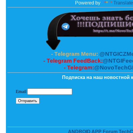
Powered by
Translate
- Telegram Menu:
@NTGICZMe
- Telegram FeedBack:
@NTGIFee
- Telegram:
@NovoTechG
Подписка на наш новостной к
ANDROID APP Forum TechC