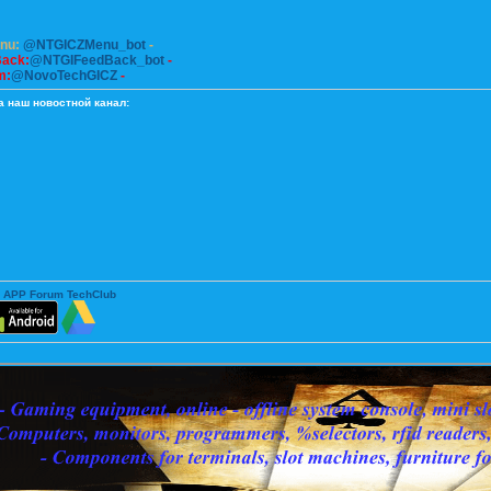
enu:
@NTGICZMenu_bot
-
Back:
@NTGIFeedBack_bot
-
m:
@NovoTechGICZ
-
а наш новостной канал:
 APP Forum TechClub