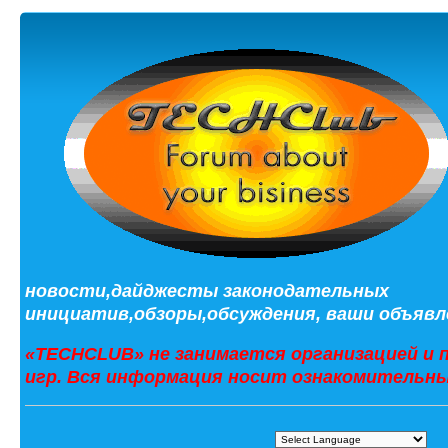
новости,дайджесты законодательных
инициатив,обзоры,обсуждения, ваши объявле
«TECHCLUB» не занимается организацией и 
игр. Вся информация носит ознакомительны