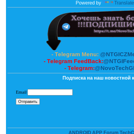
Powered by
Translate
- Telegram Menu:
@NTGICZMe
- Telegram FeedBack:
@NTGIFee
- Telegram:
@NovoTechG
Подписка на наш новостной к
ANDROID APP Forum TechC