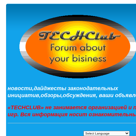
новости,дайджесты законодательных
инициатив,обзоры,обсуждения, ваши объявле
«TECHCLUB» не занимается организацией и 
игр. Вся информация носит ознакомительны