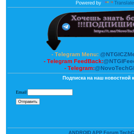
Powered by
Translate
- Telegram Menu:
@NTGICZMe
- Telegram FeedBack:
@NTGIFee
- Telegram:
@NovoTechG
Подписка на наш новостной к
ANDROID APP Forum TechC