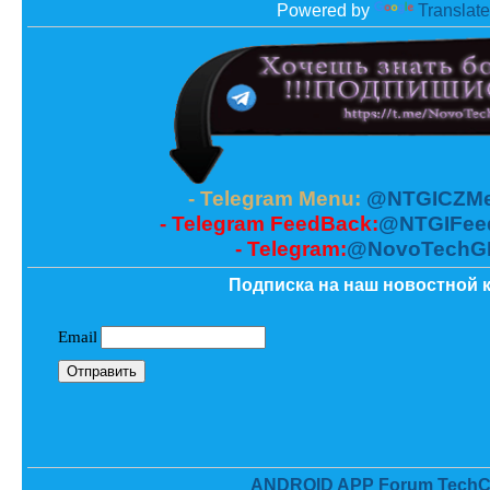
Powered by
Translate
- Telegram Menu:
@NTGICZMe
- Telegram FeedBack:
@NTGIFee
- Telegram:
@NovoTechG
Подписка на наш новостной к
ANDROID APP Forum TechC