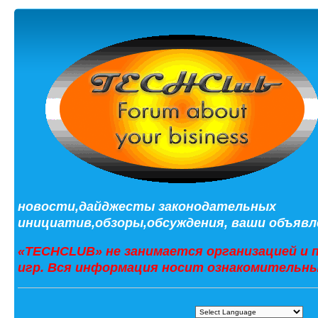
новости,дайджесты законодательных
инициатив,обзоры,обсуждения, ваши объявле
«TECHCLUB» не занимается организацией и 
игр. Вся информация носит ознакомительны