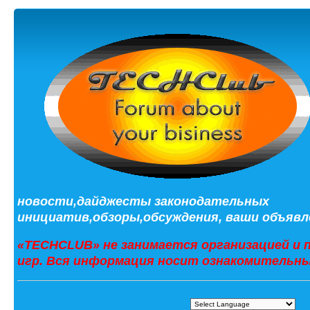
новости,дайджесты законодательных
инициатив,обзоры,обсуждения, ваши объявле
«TECHCLUB» не занимается организацией и 
игр. Вся информация носит ознакомительны