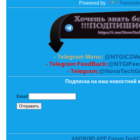
Powered by
Translate
- Telegram Menu:
@NTGICZMe
- Telegram FeedBack:
@NTGIFee
- Telegram:
@NovoTechG
Подписка на наш новостной к
ANDROID APP Forum TechC