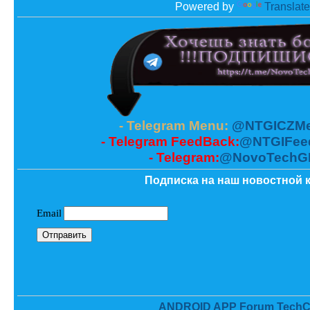
Powered by
Translate
- Telegram Menu:
@NTGICZMe
- Telegram FeedBack:
@NTGIFee
- Telegram:
@NovoTechG
Подписка на наш новостной к
ANDROID APP Forum TechC