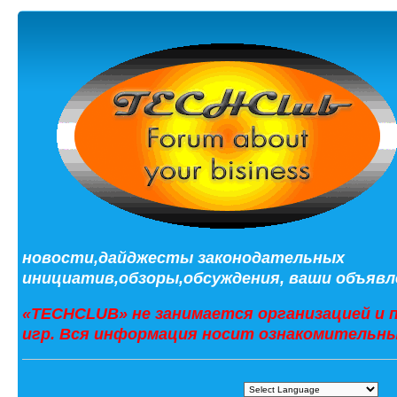
новости,дайджесты законодательных
инициатив,обзоры,обсуждения, ваши объявле
«TECHCLUB» не занимается организацией и 
игр. Вся информация носит ознакомительны