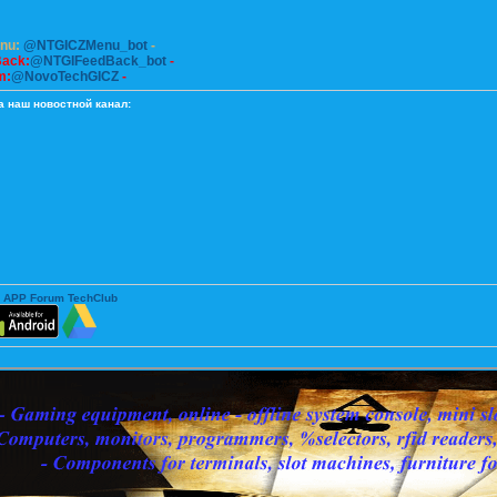
enu:
@NTGICZMenu_bot
-
Back:
@NTGIFeedBack_bot
-
m:
@NovoTechGICZ
-
а наш новостной канал:
 APP Forum TechClub