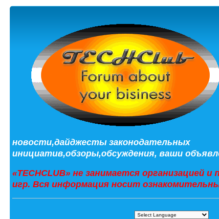
новости,дайджесты законодательных
инициатив,обзоры,обсуждения, ваши объявле
«TECHCLUB» не занимается организацией и 
игр. Вся информация носит ознакомительны