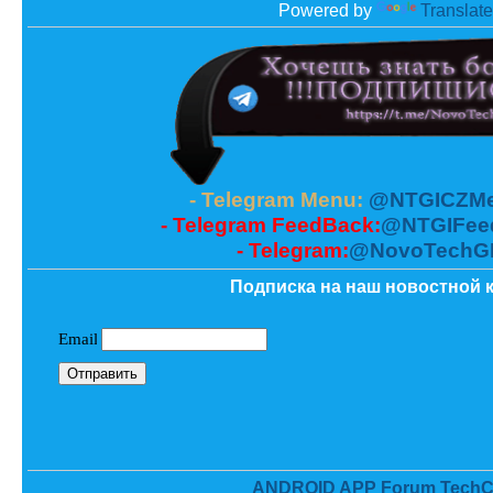
Powered by
Translate
- Telegram Menu:
@NTGICZMe
- Telegram FeedBack:
@NTGIFee
- Telegram:
@NovoTechG
Подписка на наш новостной к
ANDROID APP Forum TechC