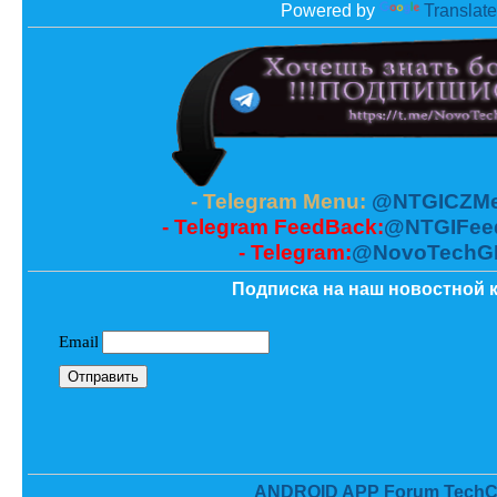
Powered by
Translate
- Telegram Menu:
@NTGICZMe
- Telegram FeedBack:
@NTGIFee
- Telegram:
@NovoTechG
Подписка на наш новостной к
ANDROID APP Forum TechC