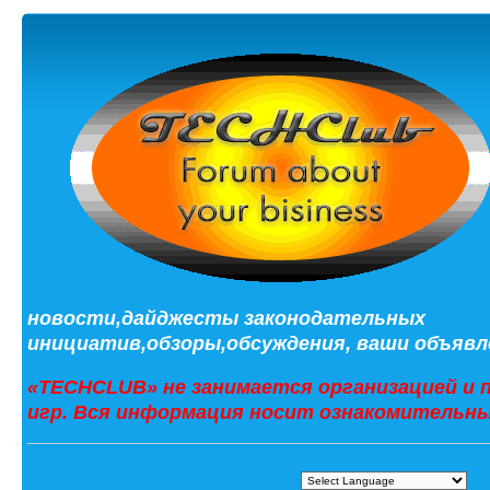
новости,дайджесты законодательных
инициатив,обзоры,обсуждения, ваши объявле
«TECHCLUB» не занимается организацией и 
игр. Вся информация носит ознакомительны