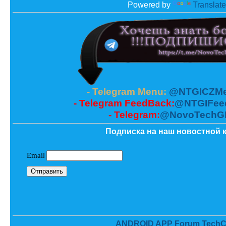
Powered by
Translate
- Telegram Menu:
@NTGICZMe
- Telegram FeedBack:
@NTGIFee
- Telegram:
@NovoTechG
Подписка на наш новостной к
ANDROID APP Forum TechC