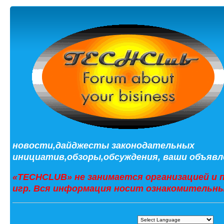
новости,дайджесты законодательных
инициатив,обзоры,обсуждения, ваши объявле
«TECHCLUB» не занимается организацией и 
игр. Вся информация носит ознакомительны