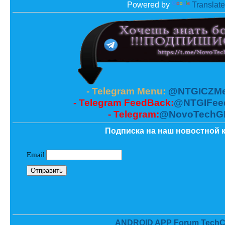
Powered by
Translate
- Telegram Menu:
@NTGICZMe
- Telegram FeedBack:
@NTGIFee
- Telegram:
@NovoTechG
Подписка на наш новостной к
ANDROID APP Forum TechC