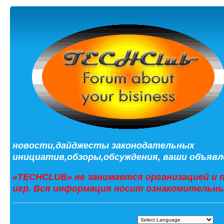
новости,дайджесты законодательных
инициатив,обзоры,обсуждения, ваши объявле
«TECHCLUB» не занимается организацией и 
игр. Вся информация носит ознакомительны