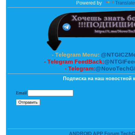
Powered by
Translate
- Telegram Menu:
@NTGICZMe
- Telegram FeedBack:
@NTGIFee
- Telegram:
@NovoTechG
Подписка на наш новостной к
ANDROID APP Forum TechC