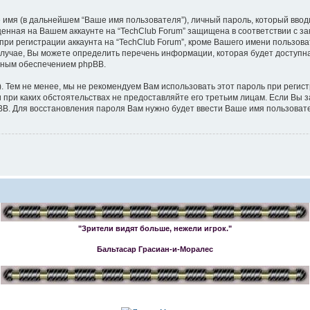
 имя (в дальнейшем “Ваше имя пользователя”), личный пароль, который ввод
ещенная на Вашем аккаунте на “TechClub Forum” защищена в соответствии с
и регистрации аккаунта на “TechClub Forum”, кроме Вашего имени пользова
учае, Вы можете определить перечень информации, которая будет доступна д
мным обеспечением phpBB.
Тем не менее, мы не рекомендуем Вам использовать этот пароль при регист
 ни при каких обстоятельствах не предоставляйте его третьим лицам. Если В
. Для восстановления пароля Вам нужно будет ввести Ваше имя пользовате
"Зрители видят больше, нежели игрок."
Бальтасар Грасиан-и-Моралес