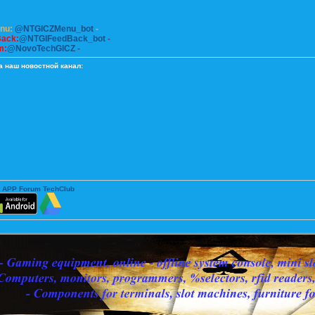
enu:
@NTGICZMenu_bot
-
Back:
@NTGIFeedBack_bot
-
m:
@NovoTechGICZ
-
а наш новостной канал:
 APP Forum TechClub