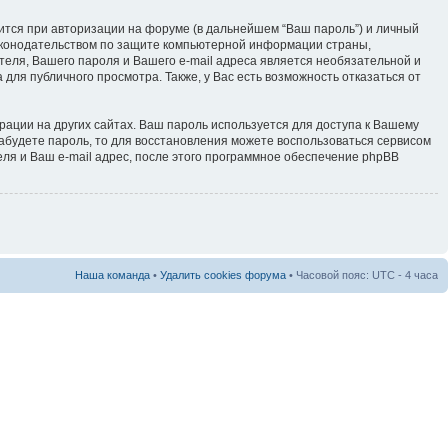
ится при авторизации на форуме (в дальнейшем “Ваш пароль”) и личный
 законодательством по защите компьютерной информации страны,
теля, Вашего пароля и Вашего e-mail адреса является необязательной и
ля публичного просмотра. Также, у Вас есть возможность отказаться от
рации на других сайтах. Ваш пароль используется для доступа к Вашему
ы забудете пароль, то для восстановления можете воспользоваться сервисом
ля и Ваш e-mail адрес, после этого программное обеспечение phpBB
Наша команда
•
Удалить cookies форума
• Часовой пояс: UTC - 4 часа