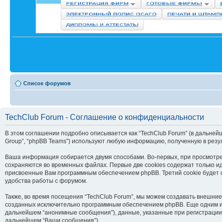
Список форумов
TechClub Forum - Соглашение о конфиденциальности
В этом соглашении подробно описывается как “TechClub Forum” (в дальнейшем “
Group”, “phpBB Teams”) используют любую информацию, полученную в рез
Ваша информация собирается двумя способами. Во-первых, при просмотре 
сохраняются во временных файлах. Первые две cookies содержат только ид
присвоенные Вам программным обеспечением phpBB. Третий cookie будет с
удобства работы с форумом.
Также, во время посещения “TechClub Forum”, мы можем создавать внешние
созданных исключительно программным обеспечением phpBB. Еще одним и
дальнейшем “анонимные сообщения”), данные, указанные при регистрации 
дальнейшем “Ваши сообщения”).