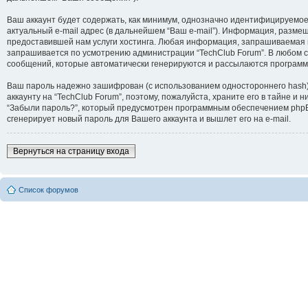
Ваш аккаунт будет содержать, как минимум, однозначно идентифицируемое
актуальный e-mail адрес (в дальнейшем “Ваш e-mail”). Информация, разм
предоставившей нам услуги хостинга. Любая информация, запрашиваемая пр
запрашивается по усмотрению администрации “TechClub Forum”. В любом сл
сообщений, которые автоматически генерируются и рассылаются програм
Ваш пароль надежно зашифрован (с использованием одностороннего hash). 
аккаунту на “TechClub Forum”, поэтому, пожалуйста, храните его в тайне и
“Забыли пароль?”, который предусмотрен программным обеспечением phpBB
сгенерирует новый пароль для Вашего аккаунта и вышлет его на e-mail.
Вернуться на страницу входа
Список форумов