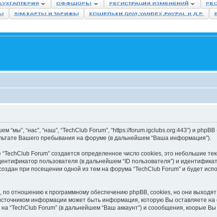
мы”, “нас”, “наш”, “TechClub Forum”, “https://forum.igclubs.org:443”) и phpBB
ультате Вашего пребывания на форуме (в дальнейшем “Ваша информация”).
“TechClub Forum” создается определенное число cookies, это небольшие те
ентификатор пользователя (в дальнейшем “ID пользователя”) и идентификато
оздан при посещении одной из тем на форума “TechClub Forum” и будет исп
, по отношению к программному обеспечению phpBB, cookies, но они выходят 
сточником информации может быть информация, которую Вы оставляете на ф
на “TechClub Forum” (в дальнейшем “Ваш аккаунт”) и соообщения, коорые В