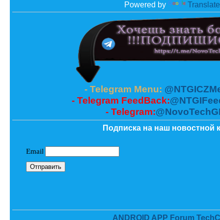
Powered by
Translate
- Telegram Menu:
@NTGICZMe
- Telegram FeedBack:
@NTGIFee
- Telegram:
@NovoTechG
Подписка на наш новостной к
ANDROID APP Forum TechC