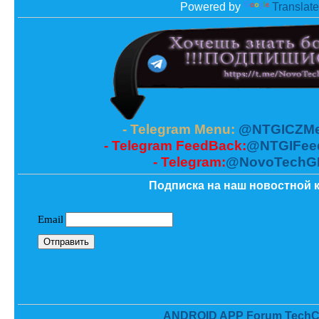
Powered by
Translate
- Telegram Menu:
@NTGICZMe
- Telegram FeedBack:
@NTGIFee
- Telegram:
@NovoTechG
Подписка на наш новостной к
ANDROID APP Forum TechC